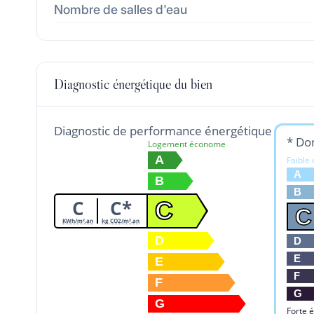
Nombre de salles d'eau
Diagnostic énergétique du bien
Diagnostic de performance énergétique
* Don
Logement économe
A
Faible
A
B
B
C
C*
C
C
KWh/m².an
kg CO2/m².an
D
D
E
E
F
F
G
G
Forte 