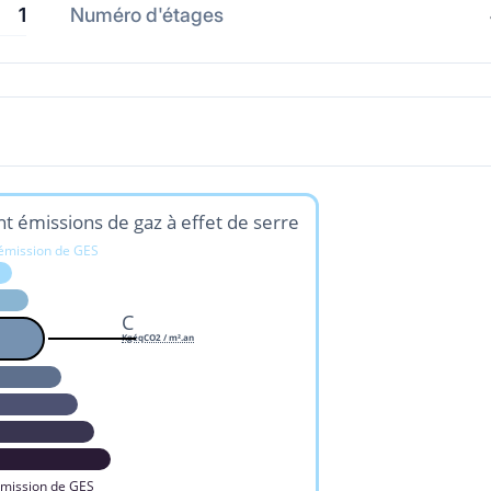
1
Numéro d'étages
t émissions de gaz à effet de serre
 émission de GES
C
KgéqCO2 / m².an
émission de GES