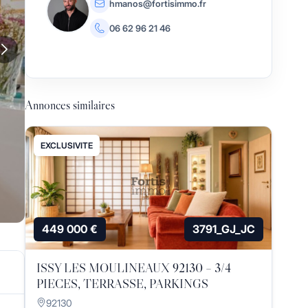
hmanos@fortisimmo.fr
06 62 96 21 46
Annonces similaires
EXCLUSIVITE
449 000 €
3791_GJ_JC
ISSY LES MOULINEAUX 92130 – 3/4
PIECES, TERRASSE, PARKINGS
92130