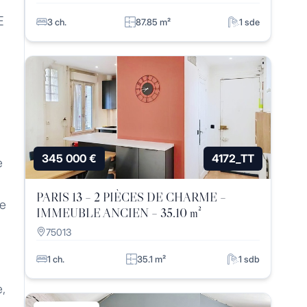
E
3 ch.
87.85 m²
1 sde
345 000 €
4172_TT
e
PARIS 13 – 2 PIÈCES DE CHARME –
ue
IMMEUBLE ANCIEN – 35.10 m²
75013
1 ch.
35.1 m²
1 sdb
e,