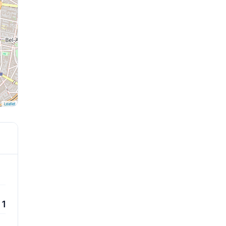
Leaflet
1