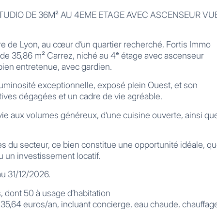
 STUDIO DE 36M² AU 4EME ETAGE AVEC ASCENSEUR VU
are de Lyon, au cœur d’un quartier recherché, Fortis Immo
 de 35,86 m² Carrez, niché au 4ᵉ étage avec ascenseur
bien entretenue, avec gardien.
minosité exceptionnelle, exposé plein Ouest, et son
ctives dégagées et un cadre de vie agréable.
 vie aux volumes généreux, d’une cuisine ouverte, ainsi qu
es du secteur, ce bien constitue une opportunité idéale, q
u un investissement locatif.
u 31/12/2026.
s, dont 50 à usage d’habitation
35,64 euros/an, incluant concierge, eau chaude, chauffag