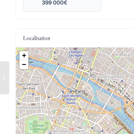
399 000€
Localisation
+
−
SERRIS – 77 – MURS –
BUREAUX 85 M²