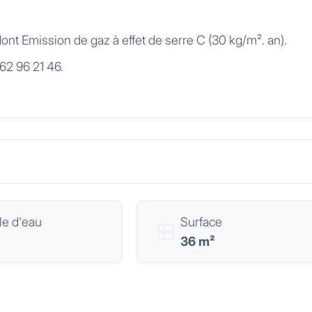
nt Emission de gaz à effet de serre C (30 kg/m². an).
62 96 21 46.
le d'eau
Surface
36 m²