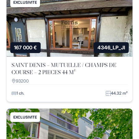
EXCLUSIVITE
167 000 €
4346_LP_JI
SAINT DENIS – MUTUELLE / CHAMPS DE
COURSE – 2 PIECES 44 M²
93200
1 ch.
44.32 m²
EXCLUSIVITE