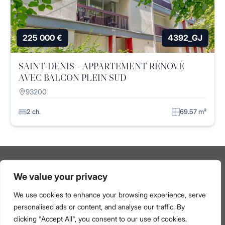
225 000 €
4392_GJ
SAINT-DENIS – APPARTEMENT RÉNOVÉ
AVEC BALCON PLEIN SUD
93200
2 ch.
69.57 m²
We value your privacy
Mentions légales
–
Politique de confidentialité & Protection
des données personnelles
–
Politique relative aux cookies
We use cookies to enhance your browsing experience, serve
Médiateur de la consommation et mentions légales du
personalised ads or content, and analyse our traffic. By
Centre de Prestations de Services
–
Les barèmes
clicking "Accept All", you consent to our use of cookies.
d’honoraires de l’agence