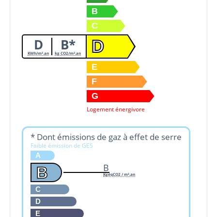
B
C
D
B*
D
KWh/m².an
kg CO2/m².an
E
F
G
Logement énergivore
* Dont émissions de gaz à effet de serre
Faible émission de GES
A
B
B
KgéqCO2 / m².an
C
D
E