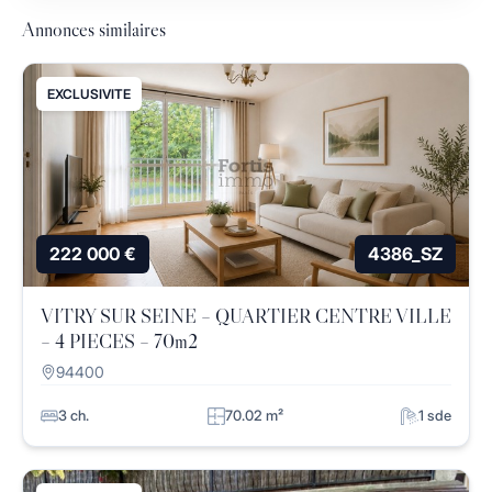
Annonces similaires
EXCLUSIVITE
222 000 €
4386_SZ
VITRY SUR SEINE – QUARTIER CENTRE VILLE
– 4 PIECES – 70m2
94400
3 ch.
70.02 m²
1 sde