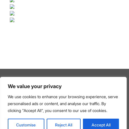
We value your privacy
Mentions légales
–
Politique de confidentialité & Protection
des données personnelles
–
Politique relative aux cookies
We use cookies to enhance your browsing experience, serve
Médiateur de la consommation et mentions légales du
personalised ads or content, and analyse our traffic. By
Centre de Prestations de Services
–
Les barèmes
clicking "Accept All", you consent to our use of cookies.
d’honoraires de l’agence
© Copyright 2026 FORTIS IMMO – Tous droits réservés
Customise
Reject All
Accept All