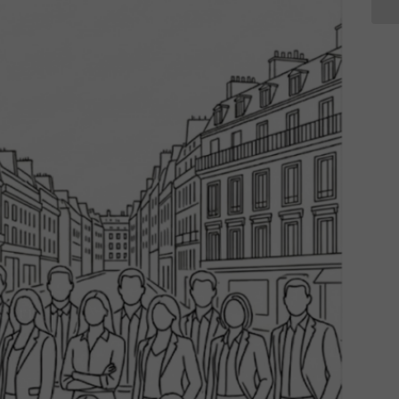
Neuf
Viager
eprise
Nous Contacter