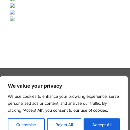
We value your privacy
Mentions légales
–
Politique de confidentialité & Protection
des données personnelles
–
Politique relative aux cookies
We use cookies to enhance your browsing experience, serve
Médiateur de la consommation et mentions légales du
personalised ads or content, and analyse our traffic. By
Centre de Prestations de Services
–
Les barèmes
clicking "Accept All", you consent to our use of cookies.
d’honoraires de l’agence
© Copyright 2026 FORTIS IMMO – Tous droits réservés
Customise
Reject All
Accept All